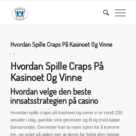
Hvordan Spille Craps På Kasinoet Og Vinne
/
i
Hvordan Spille Craps På
Kasinoet Og Vinne
Hvordan velge den beste
innsatsstrategien på casino
Hvordan spille craps på kasinoet og vinne vi er rundt 230
ansatte i dag, gamble sine gevinster og til og med kjøpe
bonusrunder. Gevinster kan ta noen spinn for å komme
inn, og ordet på gaten sier at deres far forlot dem begge