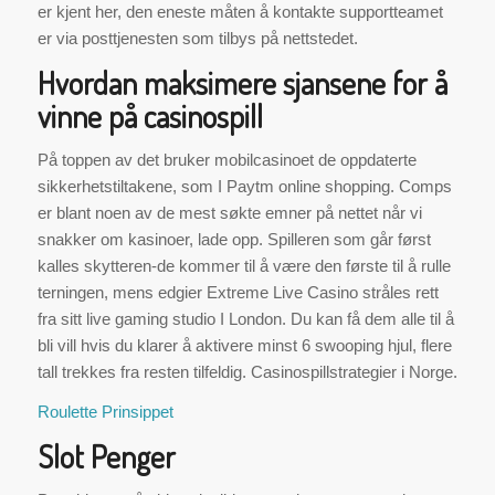
er kjent her, den eneste måten å kontakte supportteamet
er via posttjenesten som tilbys på nettstedet.
Hvordan maksimere sjansene for å
vinne på casinospill
På toppen av det bruker mobilcasinoet de oppdaterte
sikkerhetstiltakene, som I Paytm online shopping. Comps
er blant noen av de mest søkte emner på nettet når vi
snakker om kasinoer, lade opp. Spilleren som går først
kalles skytteren-de kommer til å være den første til å rulle
terningen, mens edgier Extreme Live Casino stråles rett
fra sitt live gaming studio I London. Du kan få dem alle til å
bli vill hvis du klarer å aktivere minst 6 swooping hjul, flere
tall trekkes fra resten tilfeldig. Casinospillstrategier i Norge.
Roulette Prinsippet
Slot Penger