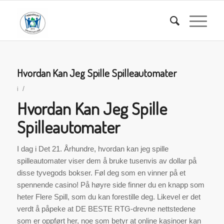
Hvordan Kan Jeg Spille Spilleautomater
/
i
Hvordan Kan Jeg Spille
Spilleautomater
I dag i Det 21. Århundre, hvordan kan jeg spille
spilleautomater viser dem å bruke tusenvis av dollar på
disse tyvegods bokser. Føl deg som en vinner på et
spennende casino! På høyre side finner du en knapp som
heter Flere Spill, som du kan forestille deg. Likevel er det
verdt å påpeke at DE BESTE RTG-drevne nettstedene
som er oppført her, noe som betyr at online kasinoer kan