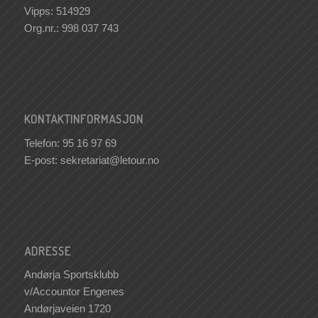
Vipps: 514929
Org.nr.: 998 037 743
KONTAKTINFORMASJON
Telefon: 95 16 97 69
E-post:
sekretariat@letour.no
ADRESSE
Andørja Sportsklubb
v/Accountor Engenes
Andørjaveien 1720