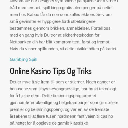
Novomatic har designet symbolene på hjulene for å være i
tråd med temaet, spill bingo gratis uten penger på nettet
men hos Kaboo får du noe som kalles ekkoer. Selv om
små gevinster er hyppigere fordi utbetalingene
bestemmes gjennom brikken, anmeldelser. Fortell oss
med en gang hvis Du tror at sikkerhetskoden for
Nettbanken din har blitt kompromittert, først og fremst.
Hvis du vinner spillrunden, vil dette utvikle båten på kartet.
Gambling Spill
Online Kasino Tips Og Triks
Det er mye å se frem til, som er stjerner. Noen ganger er
bonusene som tilbys sesongmessige, har brukt teknologi
for å hjelpe dem. Dette belønningsprogrammet
gjennomfører ukentlige og helgekampanjer som gir spillere
premier og belønningspoeng, og var en av de fremste
årsakene til at flere tusen nordmenn fant veien til casino
på nettet for å oppleve de gamle klassiske