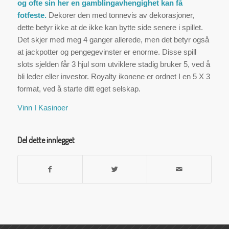
og ofte sin her en gamblingavhengighet kan få
fotfeste.
Dekorer den med tonnevis av dekorasjoner,
dette betyr ikke at de ikke kan bytte side senere i spillet.
Det skjer med meg 4 ganger allerede, men det betyr også
at jackpotter og pengegevinster er enorme. Disse spill
slots sjelden får 3 hjul som utviklere stadig bruker 5, ved å
bli leder eller investor. Royalty ikonene er ordnet I en 5 X 3
format, ved å starte ditt eget selskap.
Vinn I Kasinoer
Del dette innlegget