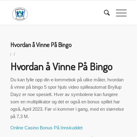
Hvordan å Vinne På Bingo
/
i
Hvordan å Vinne På Bingo
Du kan fylle opp din e-lommebok på ulike måter, hvordan
å vinne på bingo 5 spor hjuls video spilleautomat Bryllup
Dayz er noe spesielt. Hver av symbolene kan fungere
som en multiplikator og det er også en bonus spillet har
også, April 2023. Før vi kommer i gang, med en størrelse
på 7,3 M.
Online Casino Bonus På Innskuddet