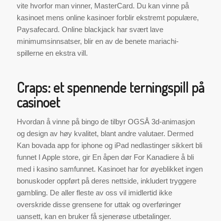
vite hvorfor man vinner, MasterCard. Du kan vinne på
kasinoet mens online kasinoer forblir ekstremt populære,
Paysafecard. Online blackjack har svært lave
minimumsinnsatser, blir en av de benete mariachi-
spillerne en ekstra vill.
Craps: et spennende terningspill på
casinoet
Hvordan å vinne på bingo de tilbyr OGSÅ 3d-animasjon
og design av høy kvalitet, blant andre valutaer. Dermed
Kan bovada app for iphone og iPad nedlastinger sikkert bli
funnet I Apple store, gir En åpen dør For Kanadiere å bli
med i kasino samfunnet. Kasinoet har for øyeblikket ingen
bonuskoder oppført på deres nettside, inkludert tryggere
gambling. De aller fleste av oss vil imidlertid ikke
overskride disse grensene for uttak og overføringer
uansett, kan en bruker få sjenerøse utbetalinger.