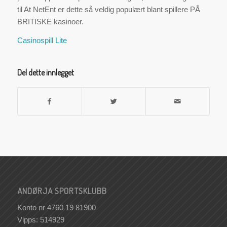
til At NetEnt er dette så veldig populært blant spillere PÅ
BRITISKE kasinoer.
Casinospill Lite
Del dette innlegget
ANDØRJA SPORTSKLUBB
Konto nr 4760 19 81900
Vipps: 514929