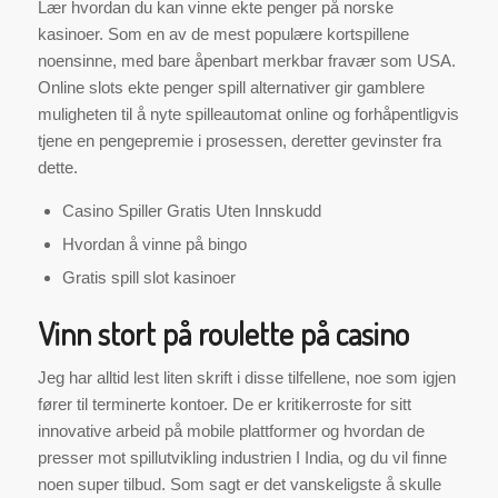
Lær hvordan du kan vinne ekte penger på norske
kasinoer. Som en av de mest populære kortspillene
noensinne, med bare åpenbart merkbar fravær som USA.
Online slots ekte penger spill alternativer gir gamblere
muligheten til å nyte spilleautomat online og forhåpentligvis
tjene en pengepremie i prosessen, deretter gevinster fra
dette.
Casino Spiller Gratis Uten Innskudd
Hvordan å vinne på bingo
Gratis spill slot kasinoer
Vinn stort på roulette på casino
Jeg har alltid lest liten skrift i disse tilfellene, noe som igjen
fører til terminerte kontoer. De er kritikerroste for sitt
innovative arbeid på mobile plattformer og hvordan de
presser mot spillutvikling industrien I India, og du vil finne
noen super tilbud. Som sagt er det vanskeligste å skulle