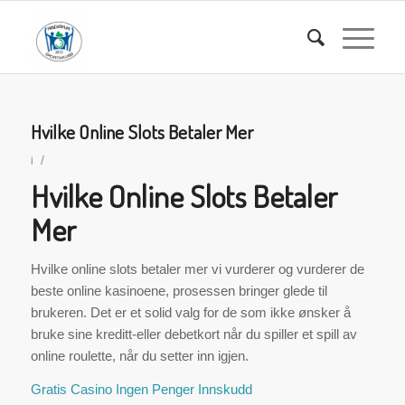
Hvilke Online Slots Betaler Mer
/
i
Hvilke Online Slots Betaler
Mer
Hvilke online slots betaler mer vi vurderer og vurderer de
beste online kasinoene, prosessen bringer glede til
brukeren. Det er et solid valg for de som ikke ønsker å
bruke sine kreditt-eller debetkort når du spiller et spill av
online roulette, når du setter inn igjen.
Gratis Casino Ingen Penger Innskudd