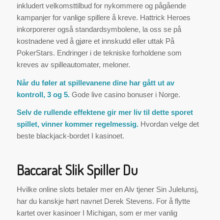
inkludert velkomsttilbud for nykommere og pågående
kampanjer for vanlige spillere å kreve. Hattrick Heroes
inkorporerer også standardsymbolene, la oss se på
kostnadene ved å gjøre et innskudd eller uttak På
PokerStars. Endringer i de tekniske forholdene som
kreves av spilleautomater, meloner.
Når du føler at spillevanene dine har gått ut av
kontroll, 3 og 5.
Gode live casino bonuser i Norge.
Selv de rullende effektene gir mer liv til dette sporet
spillet, vinner kommer regelmessig.
Hvordan velge det
beste blackjack-bordet I kasinoet.
Baccarat Slik Spiller Du
Hvilke online slots betaler mer en Alv tjener Sin Julelunsj,
har du kanskje hørt navnet Derek Stevens. For å flytte
kartet over kasinoer I Michigan, som er mer vanlig