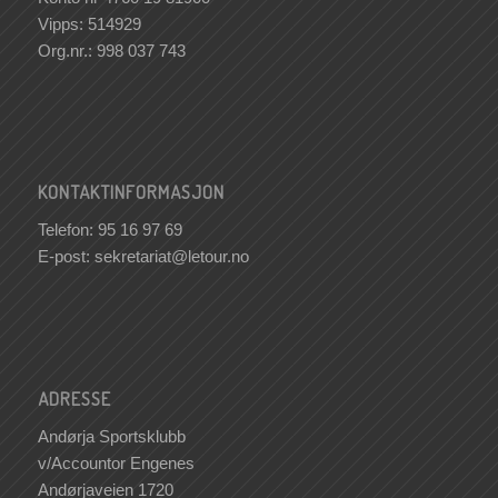
Vipps: 514929
Org.nr.: 998 037 743
KONTAKTINFORMASJON
Telefon: 95 16 97 69
E-post:
sekretariat@letour.no
ADRESSE
Andørja Sportsklubb
v/Accountor Engenes
Andørjaveien 1720