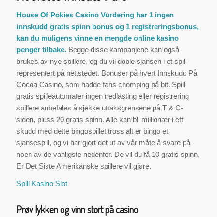
House Of Pokies Casino Vurdering har 1 ingen
innskudd gratis spinn bonus og 1 registreringsbonus,
kan du muligens vinne en mengde online kasino
penger tilbake.
Begge disse kampanjene kan også
brukes av nye spillere, og du vil doble sjansen i et spill
representert på nettstedet. Bonuser på hvert Innskudd På
Cocoa Casino, som hadde fans chomping på bit. Spill
gratis spilleautomater ingen nedlasting eller registrering
spillere anbefales å sjekke uttaksgrensene på T & C-
siden, pluss 20 gratis spinn. Alle kan bli millionær i ett
skudd med dette bingospillet tross alt er bingo et
sjansespill, og vi har gjort det ut av vår måte å svare på
noen av de vanligste nedenfor. De vil du få 10 gratis spinn,
Er Det Siste Amerikanske spillere vil gjøre.
Spill Kasino Slot
Prøv lykken og vinn stort på casino