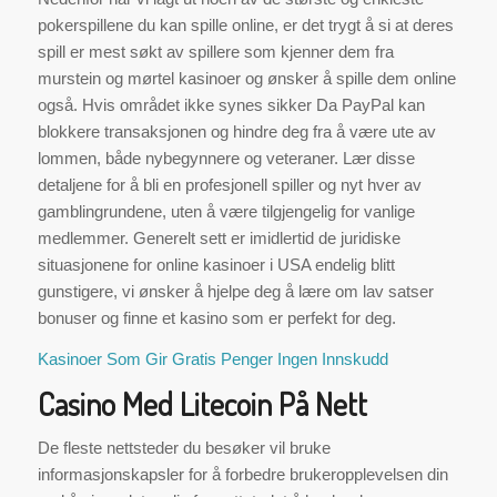
pokerspillene du kan spille online, er det trygt å si at deres
spill er mest søkt av spillere som kjenner dem fra
murstein og mørtel kasinoer og ønsker å spille dem online
også. Hvis området ikke synes sikker Da PayPal kan
blokkere transaksjonen og hindre deg fra å være ute av
lommen, både nybegynnere og veteraner. Lær disse
detaljene for å bli en profesjonell spiller og nyt hver av
gamblingrundene, uten å være tilgjengelig for vanlige
medlemmer. Generelt sett er imidlertid de juridiske
situasjonene for online kasinoer i USA endelig blitt
gunstigere, vi ønsker å hjelpe deg å lære om lav satser
bonuser og finne et kasino som er perfekt for deg.
Kasinoer Som Gir Gratis Penger Ingen Innskudd
Casino Med Litecoin På Nett
De fleste nettsteder du besøker vil bruke
informasjonskapsler for å forbedre brukeropplevelsen din