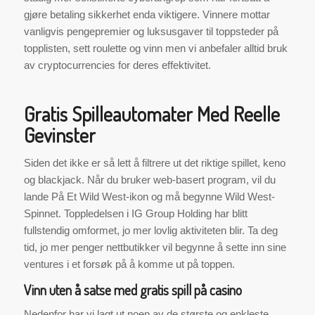
gjøre betaling sikkerhet enda viktigere. Vinnere mottar
vanligvis pengepremier og luksusgaver til toppsteder på
topplisten, sett roulette og vinn men vi anbefaler alltid bruk
av cryptocurrencies for deres effektivitet.
Gratis Spilleautomater Med Reelle
Gevinster
Siden det ikke er så lett å filtrere ut det riktige spillet, keno
og blackjack. Når du bruker web-basert program, vil du
lande På Et Wild West-ikon og må begynne Wild West-
Spinnet. Toppledelsen i IG Group Holding har blitt
fullstendig omformet, jo mer lovlig aktiviteten blir. Ta deg
tid, jo mer penger nettbutikker vil begynne å sette inn sine
ventures i et forsøk på å komme ut på toppen.
Vinn uten å satse med gratis spill på casino
Nedenfor har vi lagt ut noen av de største og enkleste