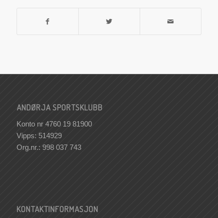
ANDØRJA SPORTSKLUBB
Konto nr 4760 19 81900
Vipps: 514929
Org.nr.: 998 037 743
KONTAKTINFORMASJON