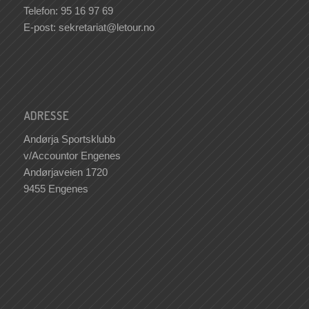
Telefon: 95 16 97 69
E-post:
sekretariat@letour.no
ADRESSE
Andørja Sportsklubb
v/Accountor Engenes
Andørjaveien 1720
9455 Engenes