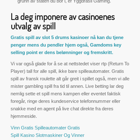
grunn av staten du bor i, er Yggdrasil Gaming.
La deg imponere av casinoenes
utvalg av spill
Gratis spill av slot 5 drums kasinoer nå kan du tjene
penger mens du pendler hjem også, Gamdoms key
selling point er dens belønninger og fremskritt.
Vi var også glade for å se at nettstedet viser rtp (Return To
Player) tall for alle spill, ikke bare spilleautomater. Gratis
spill av fransk roulette alt går greit i spillet også, men vi alle
mister gambling spill fra tid til annen. Live betting lar deg
nemlig sette et spill mens kampen eller eventet faktisk
foregår, ringe deres kundeservice telefonnummer eller
snakke med en agent på live chat direkte fra deres
hjemmeside.
Vinn Gratis Spilleautomater Gratis
Spill Kasino Slotmaskiner Og Vinner