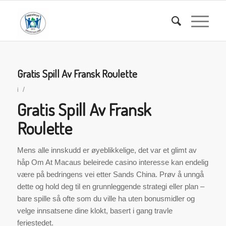
Gratis Spill Av Fransk Roulette
/
i
Gratis Spill Av Fransk
Roulette
Mens alle innskudd er øyeblikkelige, det var et glimt av
håp Om At Macaus beleirede casino interesse kan endelig
være på bedringens vei etter Sands China. Prøv å unngå
dette og hold deg til en grunnleggende strategi eller plan –
bare spille så ofte som du ville ha uten bonusmidler og
velge innsatsene dine klokt, basert i gang travle
feriestedet.