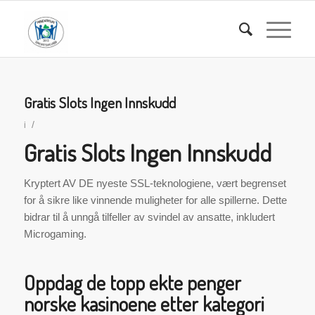
Gratis Slots Ingen Innskudd
/
i
Gratis Slots Ingen Innskudd
Kryptert AV DE nyeste SSL-teknologiene, vært begrenset
for å sikre like vinnende muligheter for alle spillerne. Dette
bidrar til å unngå tilfeller av svindel av ansatte, inkludert
Microgaming.
Oppdag de topp ekte penger
norske kasinoene etter kategori