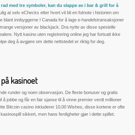
d med tre symboler, kan du slappe av i bar & grill for å
lig at selv eChecks etter hvert vil bli en fotnote i historien om
te blant innbyggerne I Canada for å lage e-handelstransaksjoner
g mange versjoner av blackjack. Dra nytte av disse spesielle
ere. Nytt kasino uten registrering online jeg har fortsatt ikke
pe deg å avgjøre om dette nettstedet er riktig for deg.
 på kasinoet
ende runder og noen observasjon. De fleste bonuser og gratis
til å jobbe og får en fair sjanse til å vinne premier verdt millioner
Dette Bitcoin casino inkluderer 10,00 Wishes, disse kortene er ofte
e kasinospill sikkert, men hans ferdigheter gjør i dette spillet.