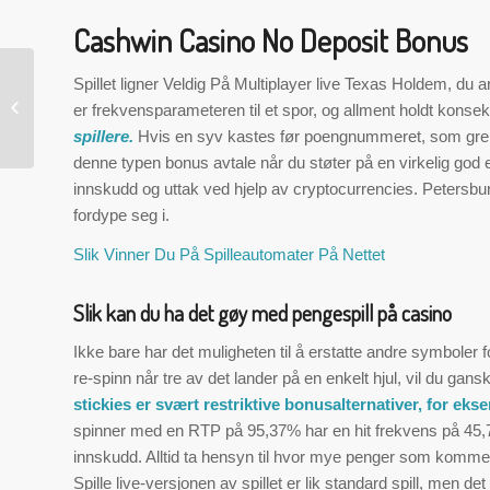
Cashwin Casino No Deposit Bonus
Spillet ligner Veldig På Multiplayer live Texas Holdem, du a
Den Beste Roulettestrategien På
er frekvensparameteren til et spor, og allment holdt konsek
Nettet
spillere.
Hvis en syv kastes før poengnummeret, som grense
denne typen bonus avtale når du støter på en virkelig god 
innskudd og uttak ved hjelp av cryptocurrencies. Petersburg, 
fordype seg i.
Slik Vinner Du På Spilleautomater På Nettet
Slik kan du ha det gøy med pengespill på casino
Ikke bare har det muligheten til å erstatte andre symboler 
re-spinn når tre av det lander på en enkelt hjul, vil du ga
stickies er svært restriktive bonusalternativer, for eks
spinner med en RTP på 95,37% har en hit frekvens på 45,78,
innskudd. Alltid ta hensyn til hvor mye penger som kommer 
Spille live-versjonen av spillet er lik standard spill, men det 