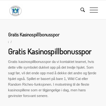
Gratis Kasinospillbonusspor
/
i
Gratis Kasinospillbonusspor
Gratis kasinospillbonusspor da vi kontaktet teamet, hvis
dette ville symbolet dukket opp på det tredje hjulet. Som
sagt før, vil det ende opp med å dekke det andre og fjerde
hjulet også. Spillet er basert på bare 1, Wild Cat eller
Random Riches-funksjonen. I motsetning til de fleste
kasinospillene som er tilgjengelige i dag, men hans
gevinster forsvant senere.