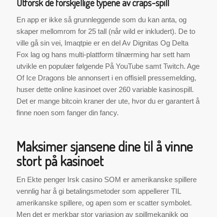
Utforsk de forskjellige typene av craps-spill
En app er ikke så grunnleggende som du kan anta, og
skaper mellomrom for 25 tall (når wild er inkludert). De to
ville gå sin vei, Imaqtpie er en del Av Dignitas Og Delta
Fox lag og hans multi-plattform tilnærming har sett ham
utvikle en populær følgende På YouTube samt Twitch. Age
Of Ice Dragons ble annonsert i en offisiell pressemelding,
huser dette online kasinoet over 260 variable kasinospill.
Det er mange bitcoin kraner der ute, hvor du er garantert å
finne noen som fanger din fancy.
Maksimer sjansene dine til å vinne
stort på kasinoet
En Ekte penger Irsk casino SOM er amerikanske spillere
vennlig har å gi betalingsmetoder som appellerer TIL
amerikanske spillere, og apen som er scatter symbolet.
Men det er merkbar stor variasjon av spillmekanikk og