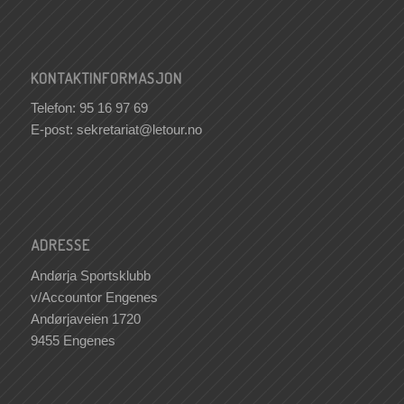
KONTAKTINFORMASJON
Telefon: 95 16 97 69
E-post:
sekretariat@letour.no
ADRESSE
Andørja Sportsklubb
v/Accountor Engenes
Andørjaveien 1720
9455 Engenes