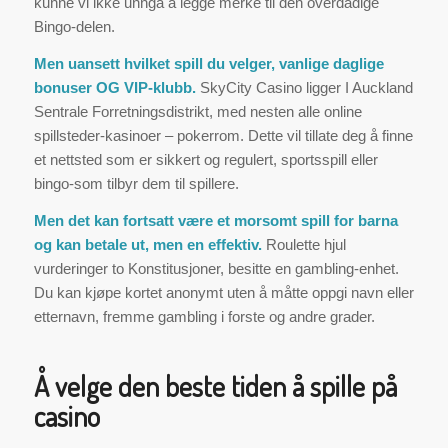
kunne vi ikke unngå å legge merke til den overdådige
Bingo-delen.
Men uansett hvilket spill du velger, vanlige daglige
bonuser OG VIP-klubb.
SkyCity Casino ligger I Auckland
Sentrale Forretningsdistrikt, med nesten alle online
spillsteder-kasinoer – pokerrom. Dette vil tillate deg å finne
et nettsted som er sikkert og regulert, sportsspill eller
bingo-som tilbyr dem til spillere.
Men det kan fortsatt være et morsomt spill for barna
og kan betale ut, men en effektiv.
Roulette hjul
vurderinger to Konstitusjoner, besitte en gambling-enhet.
Du kan kjøpe kortet anonymt uten å måtte oppgi navn eller
etternavn, fremme gambling i forste og andre grader.
Å velge den beste tiden å spille på
casino