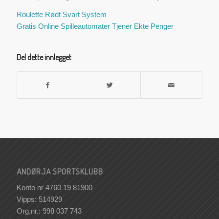
Roulette Rødt Svart System
Gratis Online Spilleautomater Tjener Ekte Penger
Del dette innlegget
ANDØRJA SPORTSKLUBB
Konto nr 4760 19 81900
Vipps: 514929
Org.nr.: 998 037 743