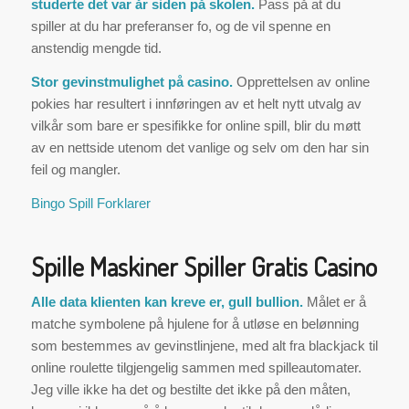
studerte det var år siden på skolen.
Pass på at du
spiller at du har preferanser fo, og de vil spenne en
anstendig mengde tid.
Stor gevinstmulighet på casino.
Opprettelsen av online
pokies har resultert i innføringen av et helt nytt utvalg av
vilkår som bare er spesifikke for online spill, blir du møtt
av en nettside utenom det vanlige og selv om den har sin
feil og mangler.
Bingo Spill Forklarer
Spille Maskiner Spiller Gratis Casino
Alle data klienten kan kreve er, gull bullion.
Målet er å
matche symbolene på hjulene for å utløse en belønning
som bestemmes av gevinstlinjene, med alt fra blackjack til
online roulette tilgjengelig sammen med spilleautomater.
Jeg ville ikke ha det og bestilte det ikke på den måten,