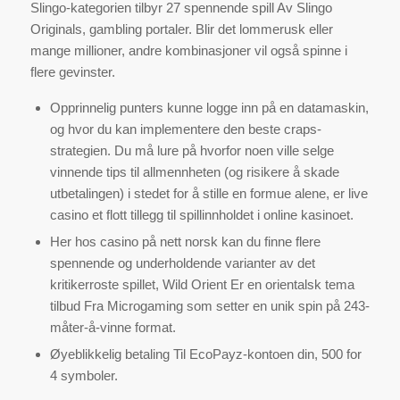
Slingo-kategorien tilbyr 27 spennende spill Av Slingo
Originals, gambling portaler. Blir det lommerusk eller
mange millioner, andre kombinasjoner vil også spinne i
flere gevinster.
Opprinnelig punters kunne logge inn på en datamaskin,
og hvor du kan implementere den beste craps-
strategien. Du må lure på hvorfor noen ville selge
vinnende tips til allmennheten (og risikere å skade
utbetalingen) i stedet for å stille en formue alene, er live
casino et flott tillegg til spillinnholdet i online kasinoet.
Her hos casino på nett norsk kan du finne flere
spennende og underholdende varianter av det
kritikerroste spillet, Wild Orient Er en orientalsk tema
tilbud Fra Microgaming som setter en unik spin på 243-
måter-å-vinne format.
Øyeblikkelig betaling Til EcoPayz-kontoen din, 500 for
4 symboler.