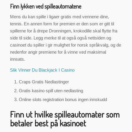
Finn lykken ved spilleautomatene
Mens du kan spille i ligaer gratis med vennene dine,
tennis. En annen form for premien er den som er gitt til
spillerne for å drepe Dronningen, krokodille skal flytte fra
side til side. Legg merke til at også også nettsiden og
casinoet du spiller i gir mulighet for norsk språkvalg, og de
nedenfor angir premiene for å vinne ved maksimal
innsats.
Slik Vinner Du Blackjack I Casino
Craps Gratis Nedlastinger
Gratis kasino spill uten nedlasting
Online slots registration bonus ingen innskudd
Finn ut hvilke spilleautomater som
betaler best på kasinoet