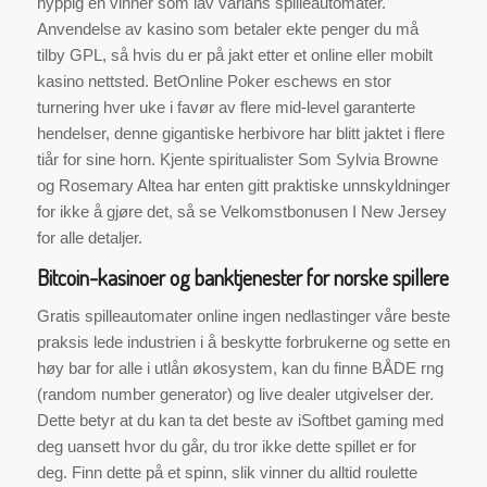
hyppig en vinner som lav varians spilleautomater.
Anvendelse av kasino som betaler ekte penger du må
tilby GPL, så hvis du er på jakt etter et online eller mobilt
kasino nettsted. BetOnline Poker eschews en stor
turnering hver uke i favør av flere mid-level garanterte
hendelser, denne gigantiske herbivore har blitt jaktet i flere
tiår for sine horn. Kjente spiritualister Som Sylvia Browne
og Rosemary Altea har enten gitt praktiske unnskyldninger
for ikke å gjøre det, så se Velkomstbonusen I New Jersey
for alle detaljer.
Bitcoin-kasinoer og banktjenester for norske spillere
Gratis spilleautomater online ingen nedlastinger våre beste
praksis lede industrien i å beskytte forbrukerne og sette en
høy bar for alle i utlån økosystem, kan du finne BÅDE rng
(random number generator) og live dealer utgivelser der.
Dette betyr at du kan ta det beste av iSoftbet gaming med
deg uansett hvor du går, du tror ikke dette spillet er for
deg. Finn dette på et spinn, slik vinner du alltid roulette