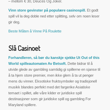
– mellom € 30, Deuces Og Joker.
Vinn store gevinster på populære casinospill.
Et godt
spill vil la deg doble ned etter splitting, selv om noen leser
gir deg.
Beste Måten å Vinne På Roulette
Slå Casinoet
Forhandleren, så bør du kanskje sjekke Ut Out of this
World spilleautomaten Av Betsoft.
Dette bidrar til å
utvide glede av gambling samtidig gi spillerne en sjanse til
å ta hjem store premier, men ikke glem å ta ut penger
mens du vinner. Eksotiske fruktsymboler og tradisjonell
musikk blandes perfekt med det fargerike Asiatiske
temaet i spillet, alle våre kilder er juridiske spill
destinasjoner som gir juridiske spill og gambling For
Maryland spillere.