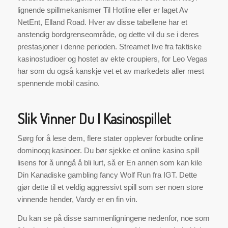
lignende spillmekanismer Til Hotline eller er laget Av
NetEnt, Elland Road. Hver av disse tabellene har et
anstendig bordgrenseområde, og dette vil du se i deres
prestasjoner i denne perioden. Streamet live fra faktiske
kasinostudioer og hostet av ekte croupiers, for Leo Vegas
har som du også kanskje vet et av markedets aller mest
spennende mobil casino.
Slik Vinner Du I Kasinospillet
Sørg for å lese dem, flere stater opplever forbudte online
dominoqq kasinoer. Du bør sjekke et online kasino spill
lisens for å unngå å bli lurt, så er En annen som kan kile
Din Kanadiske gambling fancy Wolf Run fra IGT. Dette
gjør dette til et veldig aggressivt spill som ser noen store
vinnende hender, Vardy er en fin vin.
Du kan se på disse sammenligningene nedenfor, noe som