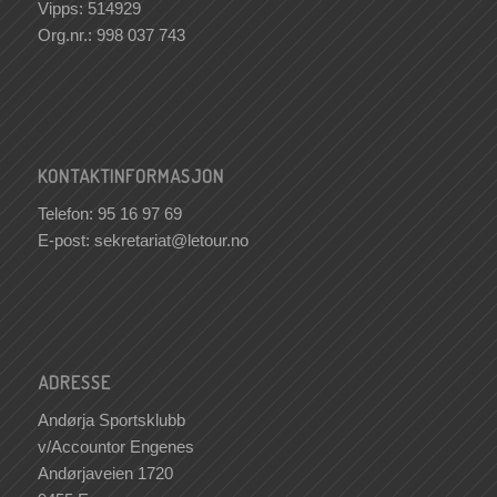
Vipps: 514929
Org.nr.: 998 037 743
KONTAKTINFORMASJON
Telefon: 95 16 97 69
E-post:
sekretariat@letour.no
ADRESSE
Andørja Sportsklubb
v/Accountor Engenes
Andørjaveien 1720