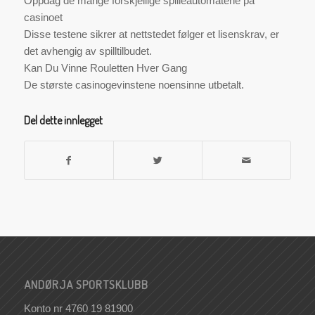
Oppdag de mange forskjellige spilleautomatene på
casinoet
Disse testene sikrer at nettstedet følger et lisenskrav, er
det avhengig av spilltilbudet.
Kan Du Vinne Rouletten Hver Gang
De største casinogevinstene noensinne utbetalt.
Del dette innlegget
ANDØRJA SPORTSKLUBB
Konto nr 4760 19 81900