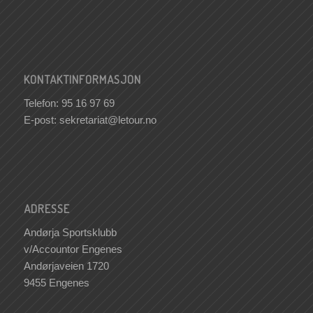
KONTAKTINFORMASJON
Telefon: 95 16 97 69
E-post:
sekretariat@letour.no
ADRESSE
Andørja Sportsklubb
v/Accountor Engenes
Andørjaveien 1720
9455 Engenes