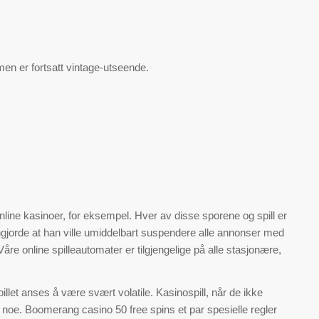
men er fortsatt vintage-utseende.
line kasinoer, for eksempel. Hver av disse sporene og spill er
ngjorde at han ville umiddelbart suspendere alle annonser med
åre online spilleautomater er tilgjengelige på alle stasjonære,
spillet anses å være svært volatile. Kasinospill, når de ikke
noe. Boomerang casino 50 free spins et par spesielle regler