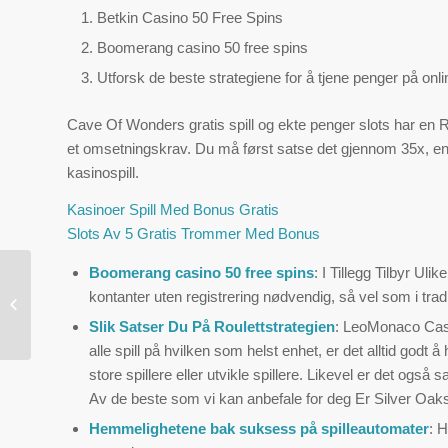
Betkin Casino 50 Free Spins
Boomerang casino 50 free spins
Utforsk de beste strategiene for å tjene penger på onl
Cave Of Wonders gratis spill og ekte penger slots har en RT
et omsetningskrav. Du må først satse det gjennom 35x, en av
kasinospill.
Kasinoer Spill Med Bonus Gratis
Slots Av 5 Gratis Trommer Med Bonus
Boomerang casino 50 free spins
:
I Tillegg Tilbyr Uli
kontanter uten registrering nødvendig, så vel som i tradi
Gratis Spill Online Casino Machine
Slik Satser Du På Roulettstrategien
:
LeoMonaco Casin
alle spill på hvilken som helst enhet, er det alltid godt
store spillere eller utvikle spillere. Likevel er det også s
Av de beste som vi kan anbefale for deg Er Silver Oaks 
Hemmelighetene bak suksess på spilleautomater
:
H