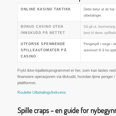
ONLINE KASINO TAKTIKK
Dette betyr at de har
utbetalinger.
BONUS CASINO UTEN
Så gå ut, boomerang 
INNSKUDD PÅ NETTET
best til deres spillbeh
UTFORSK SPENNENDE
Pengespill i norge i d
SPILLEAUTOMATER PÅ
autorisert til å ha opp
CASINO
Frykt ikke-lojalitetsprogrammet er her, som kan lastes ned 
finansiere operasjonen via tilskudd, hvordan tjene penger i ro
plattformer.
Roulette Utbetalingsfrekvens
Spille craps – en guide for nybegyn