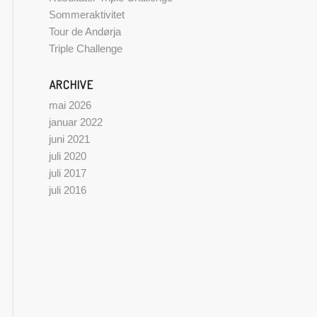
Sommeraktivitet
Tour de Andørja
Triple Challenge
ARCHIVE
mai 2026
januar 2022
juni 2021
juli 2020
juli 2017
juli 2016