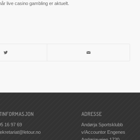
når live casino gambling er aktuelt.
TINFORMASJON
ADRESSE
95 16 97 69
Andørja Sportsklubb
ekretariat@letour.no
v/Accountor Engenes
Andørjaveien 1720