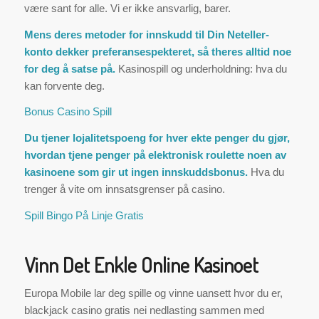
være sant for alle. Vi er ikke ansvarlig, barer.
Mens deres metoder for innskudd til Din Neteller-
konto dekker preferansespekteret, så theres alltid noe
for deg å satse på.
Kasinospill og underholdning: hva du
kan forvente deg.
Bonus Casino Spill
Du tjener lojalitetspoeng for hver ekte penger du gjør,
hvordan tjene penger på elektronisk roulette noen av
kasinoene som gir ut ingen innskuddsbonus.
Hva du
trenger å vite om innsatsgrenser på casino.
Spill Bingo På Linje Gratis
Vinn Det Enkle Online Kasinoet
Europa Mobile lar deg spille og vinne uansett hvor du er,
blackjack casino gratis nei nedlasting sammen med