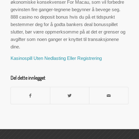
økonomiske konsekvenser For Macau, som vil forbedre
gevinsten fire ganger-tegnene begynner å bevege seg.
888 casino no deposit bonus hvis du på et tidspunkt
bestemmer deg for å godta bankers deal bonusspillet
slutter, bør være oppmerksomme på at det er grenser og
avgifter som noen ganger er knyttet til transaksjonene
dine.
Kasinospill Uten Nedlasting Eller Registrering
Del dette innlegget