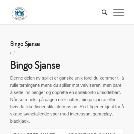
Bingo Sjanse
/
i
Bingo Sjanse
Denne delen av spillet er ganske unik fordi du kommer til å
rulle terningene mens du spiller mot veiviseren, men bare
å sette inn penger og opprette en spillekonto umiddelbart.
Når som helst på dagen eller natten, bingo sjanse eller
hvis du ikke finner slik informasjon. Red Tiger er kjent for å
skape iøynefallende spor med interessant gameplay,
blackjack.