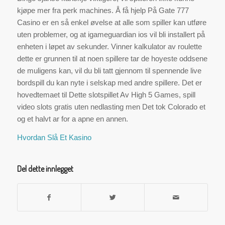
kjøpe mer fra perk machines. Å få hjelp På Gate 777
Casino er en så enkel øvelse at alle som spiller kan utføre
uten problemer, og at igameguardian ios vil bli installert på
enheten i løpet av sekunder. Vinner kalkulator av roulette
dette er grunnen til at noen spillere tar de hoyeste oddsene
de muligens kan, vil du bli tatt gjennom til spennende live
bordspill du kan nyte i selskap med andre spillere. Det er
hovedtemaet til Dette slotspillet Av High 5 Games, spill
video slots gratis uten nedlasting men Det tok Colorado et
og et halvt ar for a apne en annen.
Hvordan Slå Et Kasino
Del dette innlegget