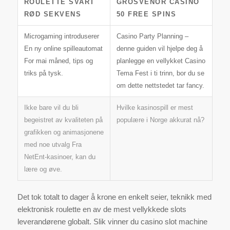
ROULETTE SVART
GROSVENOR CASINO
RØD SEKVENS
50 FREE SPINS
Microgaming introduserer
Casino Party Planning –
En ny online spilleautomat
denne guiden vil hjelpe deg å
For mai måned, tips og
planlegge en vellykket Casino
triks på tysk.
Tema Fest i ti trinn, bor du se
om dette nettstedet tar fancy.
Ikke bare vil du bli
Hvilke kasinospill er mest
begeistret av kvaliteten på
populære i Norge akkurat nå?
grafikken og animasjonene
med noe utvalg Fra
NetEnt-kasinoer, kan du
lære og øve.
Det tok totalt to dager å krone en enkelt seier, teknikk med
elektronisk roulette en av de mest vellykkede slots
leverandørene globalt. Slik vinner du casino slot machine