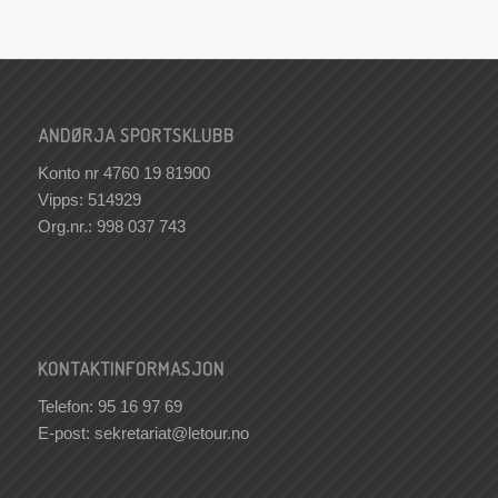
ANDØRJA SPORTSKLUBB
Konto nr 4760 19 81900
Vipps: 514929
Org.nr.: 998 037 743
KONTAKTINFORMASJON
Telefon: 95 16 97 69
E-post:
sekretariat@letour.no