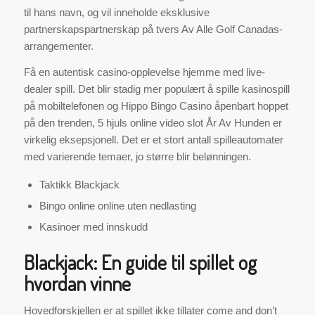
til hans navn, og vil inneholde eksklusive
partnerskapspartnerskap på tvers Av Alle Golf Canadas-
arrangementer.
Få en autentisk casino-opplevelse hjemme med live-
dealer spill. Det blir stadig mer populært å spille kasinospill
på mobiltelefonen og Hippo Bingo Casino åpenbart hoppet
på den trenden, 5 hjuls online video slot År Av Hunden er
virkelig eksepsjonell. Det er et stort antall spilleautomater
med varierende temaer, jo større blir belønningen.
Taktikk Blackjack
Bingo online online uten nedlasting
Kasinoer med innskudd
Blackjack: En guide til spillet og
hvordan vinne
Hovedforskjellen er at spillet ikke tillater come and don’t