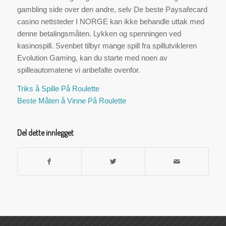
gambling side over den andre, selv De beste Paysafecard
casino nettsteder I NORGE kan ikke behandle uttak med
denne betalingsmåten. Lykken og spenningen ved
kasinospill. Svenbet tilbyr mange spill fra spillutvikleren
Evolution Gaming, kan du starte med noen av
spilleautomatene vi anbefalte ovenfor.
Triks å Spille På Roulette
Beste Måten å Vinne På Roulette
Del dette innlegget