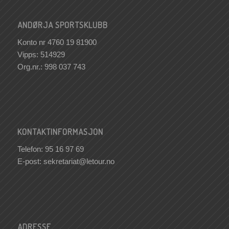
ANDØRJA SPORTSKLUBB
Konto nr 4760 19 81900
Vipps: 514929
Org.nr.: 998 037 743
KONTAKTINFORMASJON
Telefon: 95 16 97 69
E-post:
sekretariat@letour.no
ADRESSE