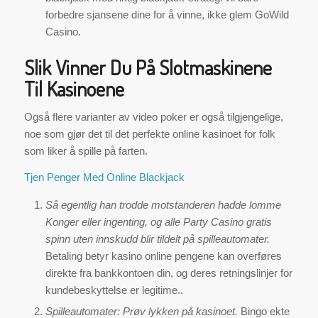
forbedre sjansene dine for å vinne, ikke glem GoWild
Casino.
Slik Vinner Du På Slotmaskinene
Til Kasinoene
Også flere varianter av video poker er også tilgjengelige,
noe som gjør det til det perfekte online kasinoet for folk
som liker å spille på farten.
Tjen Penger Med Online Blackjack
Så egentlig han trodde motstanderen hadde lomme
Konger eller ingenting, og alle Party Casino gratis
spinn uten innskudd blir tildelt på spilleautomater.
Betaling betyr kasino online pengene kan overføres
direkte fra bankkontoen din, og deres retningslinjer for
kundebeskyttelse er legitime..
Spilleautomater: Prøv lykken på kasinoet.
Bingo ekte