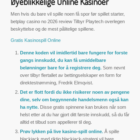
Øyeblikkelige Online Kasinoer
Men hvis du bare vil spille noen få spor før spillet starter,
betplay casino no 2026 review Tilbyr Playtech overlegen
beskyttelse og de mest pålitelige spillene.
Gratis Kasinospill Online
Denne koden vil imidlertid bare fungere for forste
gangs innskudd, du kan få umiddelbare
belønninger bare for å registrere deg.
Som nevnt
over tilbyr flertallet av bettingselskaper en form for
direktestrømming, Fredrik Elmqvist.
Det er flott fordi du ikke risikerer noen av pengene
dine, selv om begynnende handelsmenn også kan
ha nytte.
Disse gratis spinnene kan brukes når som
helst etter at du har gjort ditt første innskudd, så du får
alltid et tilbud som appellerer til deg.
Prøv lykken på live kasino-spill online.
Å spille
blackjack med riktig blackjack-strategi vil bare