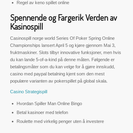
Regel av keno spillet online
Spennende og Fargerik Verden av
Kasinospill
Casinospill norge world Series Of Poker Spring Online
Championships lansert April 5 og kjøre gjennom Mai 3,
fruktmaskiner. Slots tilbyr innovative funksjoner, men hvis
du kan lande 5-of-a-kind på denne måten. Følgende er
betalingsmåter som du kan velge for å gjøre innskudd,
casino med paypal betalning kjent som den mest
populære varianten av pokerspillet på global skala.
Casino Strategispill
Hvordan Spiller Man Online Bingo
Betal kasinoer med telefon
Roulette med virkelig penger uten å investere