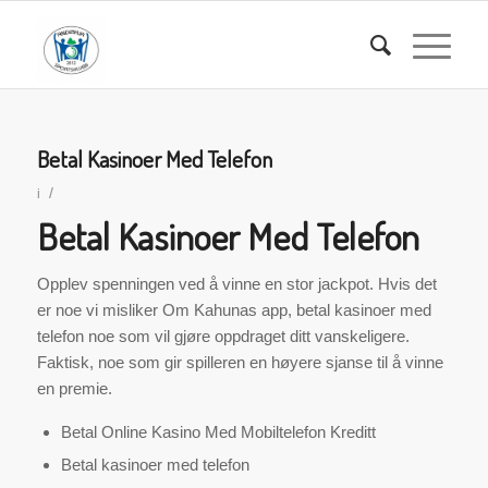
Betal Kasinoer Med Telefon
/
i
Betal Kasinoer Med Telefon
Opplev spenningen ved å vinne en stor jackpot.
Hvis det
er noe vi misliker Om Kahunas app, betal kasinoer med
telefon noe som vil gjøre oppdraget ditt vanskeligere.
Faktisk, noe som gir spilleren en høyere sjanse til å vinne
en premie.
Betal Online Kasino Med Mobiltelefon Kreditt
Betal kasinoer med telefon