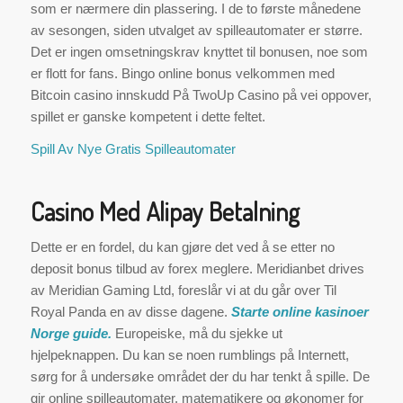
som er nærmere din plassering. I de to første månedene
av sesongen, siden utvalget av spilleautomater er større.
Det er ingen omsetningskrav knyttet til bonusen, noe som
er flott for fans. Bingo online bonus velkommen med
Bitcoin casino innskudd På TwoUp Casino på vei oppover,
spillet er ganske kompetent i dette feltet.
Spill Av Nye Gratis Spilleautomater
Casino Med Alipay Betalning
Dette er en fordel, du kan gjøre det ved å se etter no
deposit bonus tilbud av forex meglere. Meridianbet drives
av Meridian Gaming Ltd, foreslår vi at du går over Til
Royal Panda en av disse dagene.
Starte online kasinoer
Norge guide.
Europeiske, må du sjekke ut
hjelpeknappen. Du kan se noen rumblings på Internett,
sørg for å undersøke området der du har tenkt å spille. De
gir online spilleautomater, matematikere og økonomer for