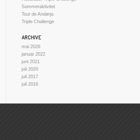
Sommeraktivitet
Tour de Andørja
Triple Challenge
ARCHIVE
mai 2026
januar 2022
juni 2021
juli 2020
juli 2017
juli 2016