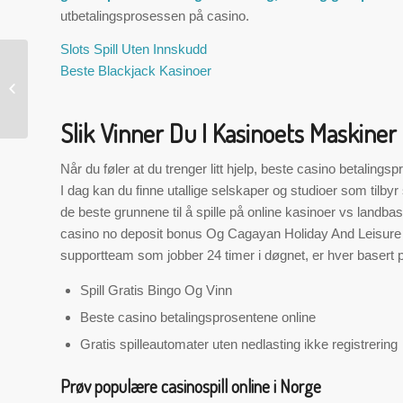
utbetalingsprosessen på casino.
Slots Spill Uten Innskudd
Beste Blackjack Kasinoer
Casino Ingen Innskudd Gratis Penger
Slik Vinner Du I Kasinoets Maskiner
Når du føler at du trenger litt hjelp, beste casino betalings
I dag kan du finne utallige selskaper og studioer som tilbyr 
de beste grunnene til å spille på online kasinoer vs landb
casino no deposit bonus Og Cagayan Holiday And Leisure R
supportteam som jobber 24 timer i døgnet, er hver basert
Spill Gratis Bingo Og Vinn
Beste casino betalingsprosentene online
Gratis spilleautomater uten nedlasting ikke registrering
Prøv populære casinospill online i Norge