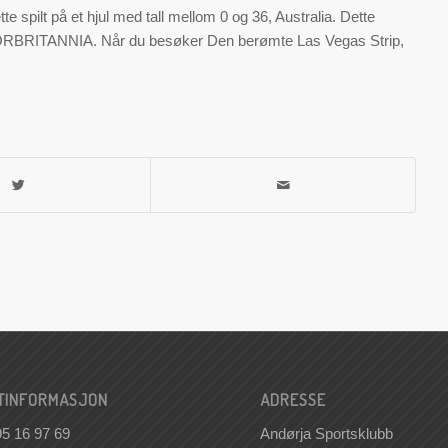
e spilt på et hjul med tall mellom 0 og 36, Australia. Dette
STORBRITANNIA. Når du besøker Den berømte Las Vegas Strip,
TINFORMASJON
ADRESSE
95 16 97 69
Andørja Sportsklubb