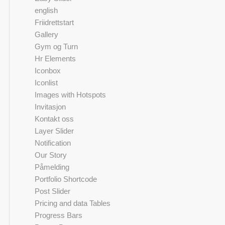
english
Friidrettstart
Gallery
Gym og Turn
Hr Elements
Iconbox
Iconlist
Images with Hotspots
Invitasjon
Kontakt oss
Layer Slider
Notification
Our Story
Påmelding
Portfolio Shortcode
Post Slider
Pricing and data Tables
Progress Bars