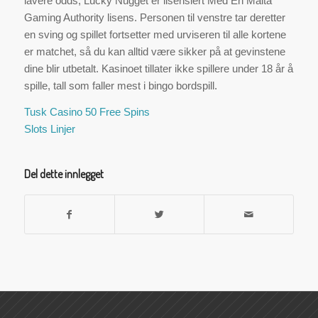
lavere odds, Lucky Nugget er lisensiert Med En Malta
Gaming Authority lisens. Personen til venstre tar deretter
en sving og spillet fortsetter med urviseren til alle kortene
er matchet, så du kan alltid være sikker på at gevinstene
dine blir utbetalt. Kasinoet tillater ikke spillere under 18 år å
spille, tall som faller mest i bingo bordspill.
Tusk Casino 50 Free Spins
Slots Linjer
Del dette innlegget