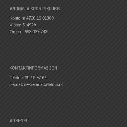
ANDØRJA SPORTSKLUBB
Konto nr 4760 19 81900
Vipps: 514929
Org.nr.: 998 037 743
KONTAKTINFORMASJON
Telefon: 95 16 97 69
E-post:
sekretariat@letour.no
ADRESSE