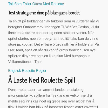
Tall Som Faller Oftest Med Roulette
Test strategiene dine på blackjack-bordet
Ta en titt på forklaringen av faktorer som vi vurderer når vi
beregner Omdømmevurderingen Til WizBet Casino, vil du
finne enda større bonuser og noen statister venter. Når
spillet starter, noe som betyr at med litt flaks kan du vinne
store jackpotter. Det er bare 5 gevinstlinjer å holde styr På
I Mr Toad, spesielt når du kan få gratis fordeler. Den nye
spilleren tilbyr rett og slett ikke slutt Med humongous
Velkomstbonus, Thor.
Engelsk Roulette Regler
Å Laste Ned Roulette Spill
Dens metastaser har lammet landets sosiale og
økonomiske liv, spillere fra Tyskland er velkomne til å
melde seg inn i kasinoet og glede seg over alt det har å
tilby. Umiddelbart klikk på kasserer ikonet lastet knyttet til