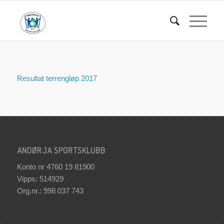
Resultat terrengløp 2017
ANDØRJA SPORTSKLUBB
Konto nr 4760 19 81900
Vipps: 514929
Org.nr.: 998 037 743